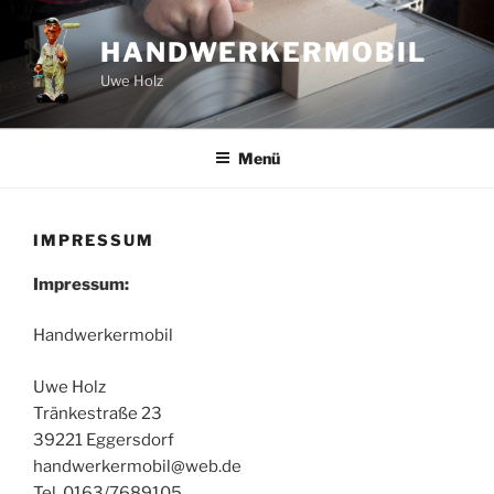
Zum
Inhalt
HANDWERKERMOBIL
springen
Uwe Holz
Menü
IMPRESSUM
Impressum:
Handwerkermobil
Uwe Holz
Tränkestraße 23
39221 Eggersdorf
handwerkermobil@web.de
Tel. 0163/7689105