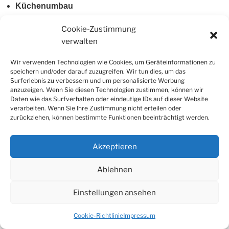
Küc
henumbau
Renovierungsarbeiten
Cookie-Zustimmung
Kleinentrümplung
verwalten
Treppen aus Holz und Stahl
Wir verwenden Technologien wie Cookies, um Geräteinformationen zu
speichern und/oder darauf zuzugreifen. Wir tun dies, um das
Surferlebnis zu verbessern und um personalisierte Werbung
anzuzeigen. Wenn Sie diesen Technologien zustimmen, können wir
Stolz präsentiert von WordPress
Daten wie das Surfverhalten oder eindeutige IDs auf dieser Website
verarbeiten. Wenn Sie Ihre Zustimmung nicht erteilen oder
zurückziehen, können bestimmte Funktionen beeinträchtigt werden.
Akzeptieren
Ablehnen
Einstellungen ansehen
Cookie-Richtlinie
Impressum