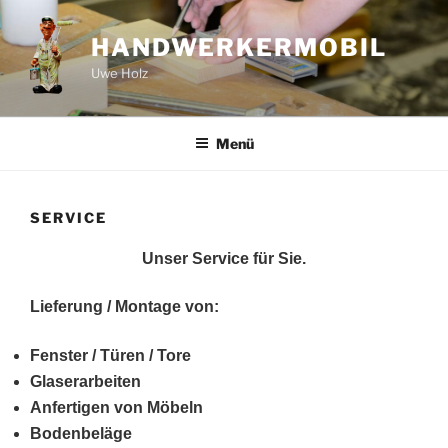
Zum
Inhalt
HANDWERKERMOBIL
springen
Uwe Holz
Menü
SERVICE
Unser Service für Sie.
Lieferung / Mon
tage von:
Fenster / Türen / Tore
Glaserarbeiten
Anfertigen von Möbeln
Bodenbeläge